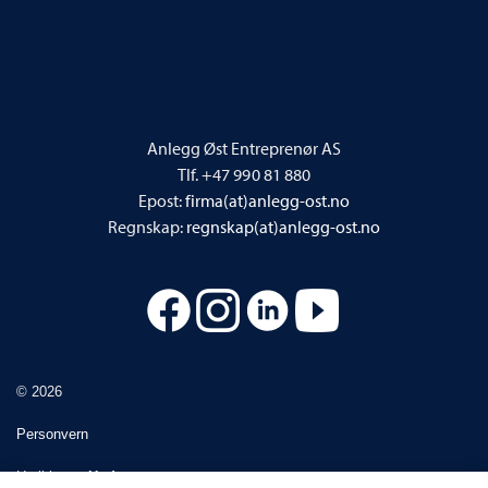
Anlegg Øst Entreprenør AS
Tlf. +47 990 81 880
Epost:
firma(at)anlegg-ost.no
Regnskap:
regnskap(at)anlegg-ost.no
© 2026
Personvern
Utviklet av
Upday