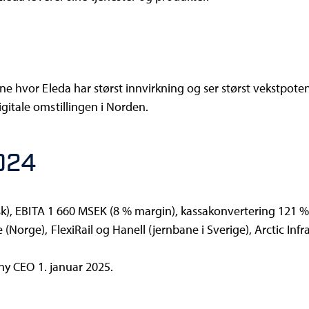
 hvor Eleda har størst innvirkning og ser størst vekstpoten
itale omstillingen i Norden.
024
isk), EBITA 1 660 MSEK (8 % margin), kassakonvertering 121 
Norge), FlexiRail og Hanell (jernbane i Sverige), Arctic Infr
m ny CEO 1. januar 2025.