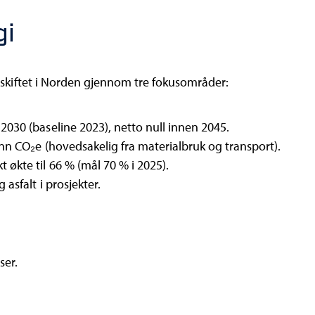
gi
ne skiftet i Norden gjennom tre fokusområder:
2030 (baseline 2023), netto null innen 2045.
onn CO₂e (hovedsakelig fra materialbruk og transport).
 økte til 66 % (mål 70 % i 2025).
asfalt i prosjekter.
ser.