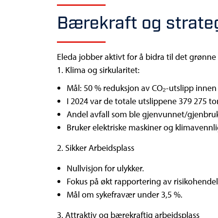
Bærekraft og strate
Eleda jobber aktivt for å bidra til det grøn
1. Klima og sirkularitet:
Mål: 50 % reduksjon av CO₂-utslipp innen 
I 2024 var de totale utslippene 379 275 t
Andel avfall som ble gjenvunnet/gjenbrukt
Bruker elektriske maskiner og klimavennlig 
2. Sikker Arbeidsplass
Nullvisjon for ulykker.
Fokus på økt rapportering av risikohendel
Mål om sykefravær under 3,5 %.
3. Attraktiv og bærekraftig arbeidsplass