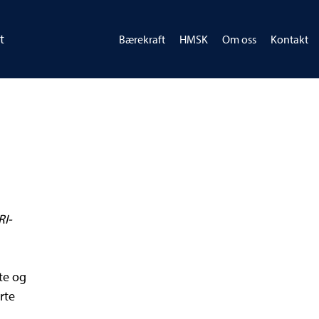
t
Bærekraft
HMSK
Om oss
Kontakt
RI-
te og
rte