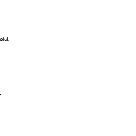
sial,
%.
a