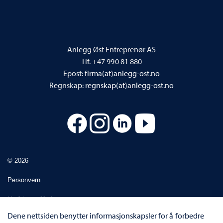
Anlegg Øst Entreprenør AS
Tlf. +47 990 81 880
Epost:
firma(at)anlegg-ost.no
Regnskap:
regnskap(at)anlegg-ost.no
© 2026
Personvern
Utviklet av
Upday
Dene nettsiden benytter informasjonskapsler for å forbedre