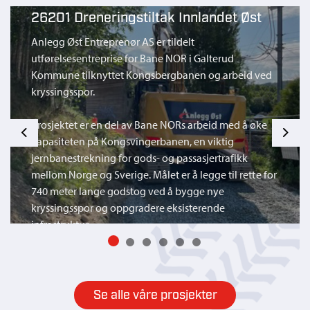
26201 Dreneringstiltak Innlandet Øst
Anlegg Øst Entreprenør AS er tildelt
utførelsesentreprise for Bane NOR i Galterud
Kommune tilknyttet Kongsbergbanen og arbeid ved
kryssingsspor.
Prosjektet er en del av Bane NORs arbeid med å øke
Previous
Next
kapasiteten på Kongsvingerbanen, en viktig
jernbanestrekning for gods- og passasjertrafikk
mellom Norge og Sverige. Målet er å legge til rette for
740 meter lange godstog ved å bygge nye
kryssingsspor og oppgradere eksisterende
infrastruktur.
Se alle våre prosjekter