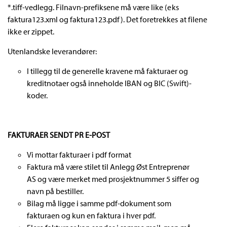
*.tiff-vedlegg. Filnavn-prefiksene må være like (eks
faktura123.xml og faktura123.pdf). Det foretrekkes at filene
ikke er zippet.
Utenlandske leverandører:
I tillegg til de generelle kravene må fakturaer og
kreditnotaer også inneholde IBAN og BIC (Swift)-
koder.
FAKTURAER SENDT PR E-POST
Vi mottar fakturaer i pdf format
Faktura må være stilet til Anlegg Øst Entreprenør
AS og være merket med prosjektnummer 5 siffer og
navn på bestiller.
Bilag må ligge i samme pdf-dokument som
fakturaen og kun en faktura i hver pdf.