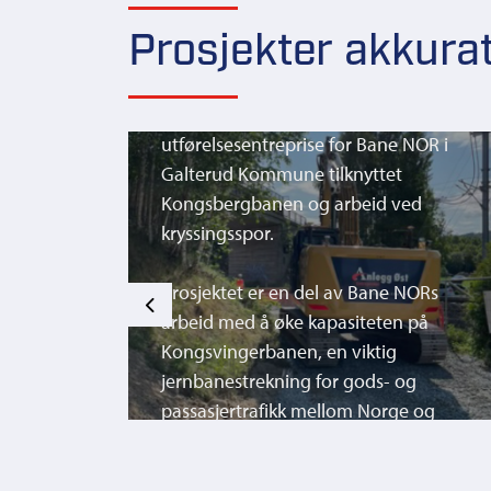
Prosjekter akkura
26201 Dreneringstiltak
Innlandet Øst
ldelt
Anlegg Øst Entreprenør AS er tildelt
OR i
utførelsesentreprise for Bane NOR i
Galterud Kommune tilknyttet
d
Kongsbergbanen og arbeid ved
kryssingsspor.
ORs
Prosjektet er en del av Bane NORs
Previous
på
arbeid med å øke kapasiteten på
Kongsvingerbanen, en viktig
g
jernbanestrekning for gods- og
 og
passasjertrafikk mellom Norge og
te for
Sverige. Målet er å legge til rette for
å bygge
740 meter lange godstog ved å bygge