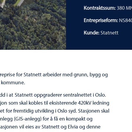
Kontraktssum:
380 M
Entrepriseform:
NS84
Kunde:
Statnett
treprise for Statnett arbeider med grunn, bygg og
lo kommune.
d i at Statnett oppgraderer sentralnettet i Oslo.
sjon som skal kobles til eksisterende 420kV ledning
et for fremtidig utvikling i Oslo syd. Stasjonen skal
nlegg (GIS-anlegg) for å få en kompakt og
asjonen vil eies av Statnett og Elvia og denne