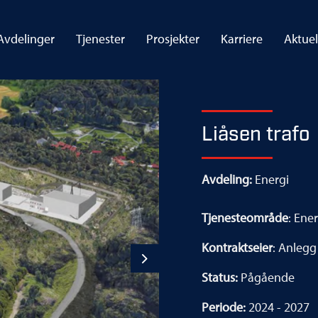
Avdelinger
Tjenester
Prosjekter
Karriere
Aktuel
Liåsen trafo
Avdeling:
Energi
Tjenesteområde
: Ene
Kontraktseier
: Anlegg
Next
Status:
Pågående
Periode:
2024 - 2027