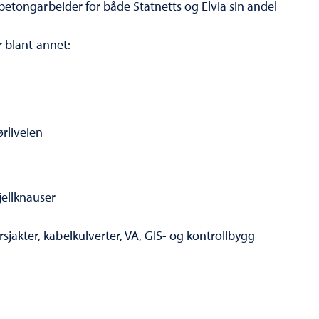
etongarbeider for både Statnetts og Elvia sin andel
 blant annet:
rliveien
jellknauser
jakter, kabelkulverter, VA, GIS- og kontrollbygg