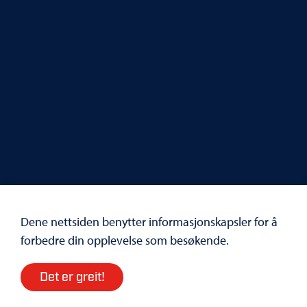
Dene nettsiden benytter informasjonskapsler for å
© 2026
Personvern
forbedre din opplevelse som besøkende.
Det er greit!