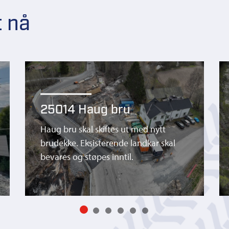
t nå
25014 Haug bru
Haug bru skal skiftes ut med nytt
brudekke. Eksisterende landkar skal
bevares og støpes inntil.