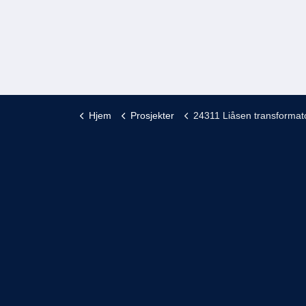
re
nye kryssingsspor og oppgradere
eksisterende infrastruktur.
Hjem
Prosjekter
24311 Liåsen transformatorstasjo