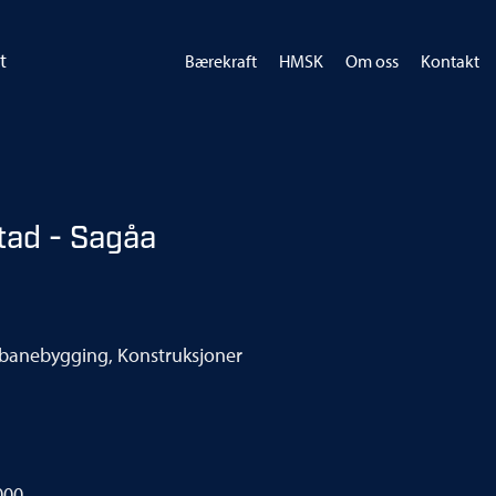
t
Bærekraft
HMSK
Om oss
Kontakt
tad - Sagåa
nbanebygging, Konstruksjoner
000