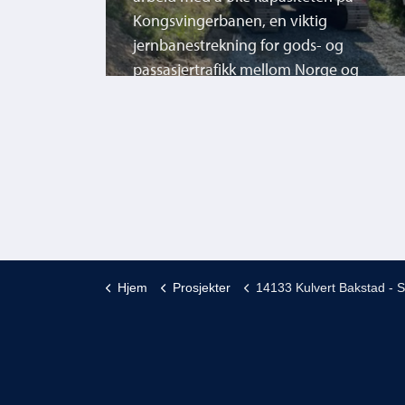
Kongsvingerbanen, en viktig
g
jernbanestrekning for gods- og
 og
passasjertrafikk mellom Norge og
te for
Sverige. Målet er å legge til rette for
å bygge
740 meter lange godstog ved å bygge
re
nye kryssingsspor og oppgradere
eksisterende infrastruktur.
Hjem
Prosjekter
14133 Kulvert Bakstad - Sag