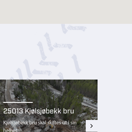
2501
Anlegg 
Djupda
kulvert
bygges
skal der
25013 Kjølsjøbekk bru
byggegr
Kjølsjøbekk bru skal skiftes ut i sin
Kulvert
Next
helhet.
kun mel