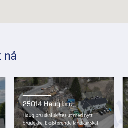
t nå
25014 Haug bru
Haug bru skal skiftes ut med nytt
brudekke. Eksisterende landkar skal