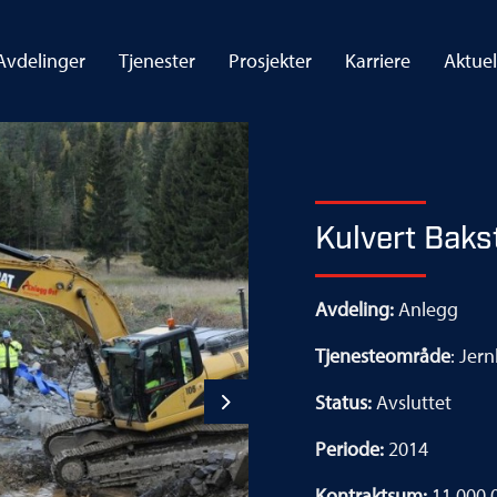
Avdelinger
Tjenester
Prosjekter
Karriere
Aktuel
Kulvert Baks
Avdeling:
Anlegg
Tjenesteområde
: Jer
Status:
Avsluttet
Next
Periode:
2014
Kontraktsum:
11 000 