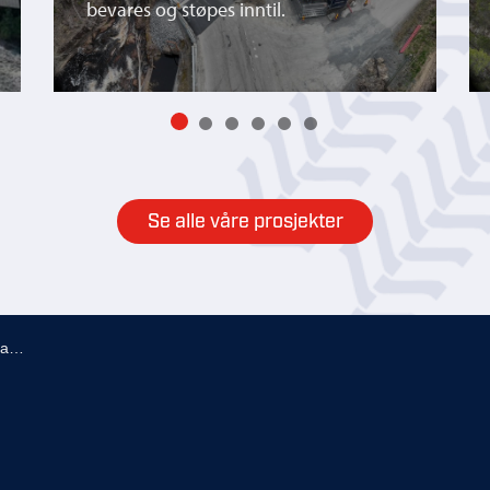
bevares og støpes inntil.
Se alle våre prosjekter
åa