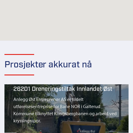
Prosjekter akkurat nå
26201 Dreneringstiltak Innlandet Øst
Anlegg Øst Entreprenør AS er tildelt
utførelsesentreprise for Bane NOR i Galterud
Kommune tilknyttet Kongsbergbanen og arbeid ved
kryssingsspor.