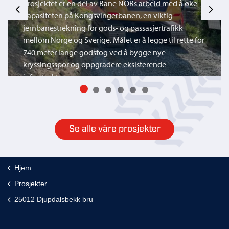
Prosjektet er en del av Bane NORs arbeid med å øke
Previous
Next
kapasiteten på Kongsvingerbanen, en viktig
jernbanestrekning for gods- og passasjertrafikk
mellom Norge og Sverige. Målet er å legge til rette for
740 meter lange godstog ved å bygge nye
kryssingsspor og oppgradere eksisterende
infrastruktur.
Se alle våre prosjekter
Hjem
Prosjekter
25012 Djupdalsbekk bru