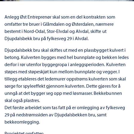
Anlegg Øst Entreprenør skal som en del kontrakten som
omfatter tre bruer i Glåmdalen og Østerdalen, nærmere
bestemt i Nord-Odal, Stor-Elvdal og Alvdal, skifte ut
Djupdalsbekk bru på fylkesveg 29 i Alvdal.
Djupdalsbekk bru skal skiftes ut med en plassbygget kulvert i
betong. Kulverten bygges med hel bunnplate og bekken ledes
derfor i rør utenfor byggegropa i anleggsperioden. Kulverten
støpes med støpeskjøt kun mellom bunnplate og vegger. I
tillegg etableres det ledemurer oppstrøms kulverten som skal
sørge for spyleeffekt gjennom kulverten. Dette gjøres for å
unngå at det bygger seg opp med løsmasser. Bekkebunnen
skal også plastres.
Det første arbeidet som tas fatt på er omlegging av fylkesveg
29 på nedstrømssiden av Djupdalsbekken bru, samt
bekkeomlegging.
Prosjektet omfatter: