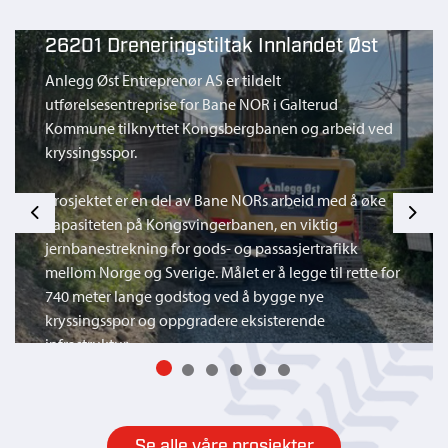
26201 Dreneringstiltak Innlandet Øst
Anlegg Øst Entreprenør AS er tildelt
utførelsesentreprise for Bane NOR i Galterud
Kommune tilknyttet Kongsbergbanen og arbeid ved
kryssingsspor.
Prosjektet er en del av Bane NORs arbeid med å øke
Previous
Next
kapasiteten på Kongsvingerbanen, en viktig
jernbanestrekning for gods- og passasjertrafikk
mellom Norge og Sverige. Målet er å legge til rette for
740 meter lange godstog ved å bygge nye
kryssingsspor og oppgradere eksisterende
infrastruktur.
Se alle våre prosjekter