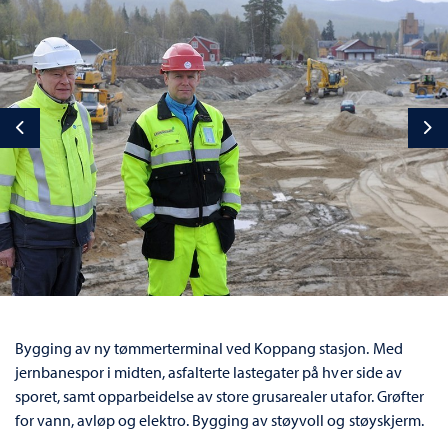
Previous
Ne
Bygging av ny tømmerterminal ved Koppang stasjon. Med
jernbanespor i midten, asfalterte lastegater på hver side av
sporet, samt opparbeidelse av store grusarealer utafor. Grøfter
for vann, avløp og elektro. Bygging av støyvoll og støyskjerm.