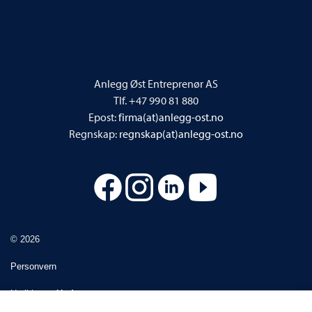
Anlegg Øst Entreprenør AS
Tlf. +47 990 81 880
Epost:
firma(at)anlegg-ost.no
Regnskap:
regnskap(at)anlegg-ost.no
© 2026
Personvern
Utviklet av
Upday