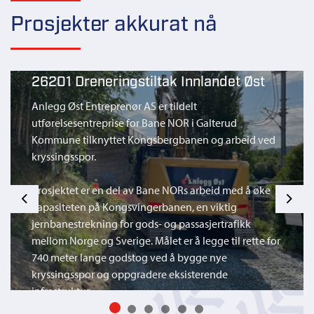
Prosjekter akkurat nå
26201 Dreneringstiltak Innlandet Øst
Anlegg Øst Entreprenør AS er tildelt
utførelsesentreprise for Bane NOR i Galterud
Kommune tilknyttet Kongsbergbanen og arbeid ved
kryssingsspor.
Prosjektet er en del av Bane NORs arbeid med å øke
Previous
Next
kapasiteten på Kongsvingerbanen, en viktig
jernbanestrekning for gods- og passasjertrafikk
mellom Norge og Sverige. Målet er å legge til rette for
740 meter lange godstog ved å bygge nye
kryssingsspor og oppgradere eksisterende
infrastruktur.