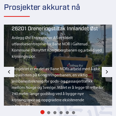
Prosjekter akkurat nå
26201 Dreneringstiltak Innlandet Øst
Anlegg Øst Entreprenør AS er tildelt
utførelsesentreprise for Bane NOR i Galterud
Kommune tilknyttet Kongsbergbanen og arbeid ved
kryssingsspor.
Prosjektet er en del av Bane NORs arbeid med å øke
Previous
Next
kapasiteten på Kongsvingerbanen, en viktig
jernbanestrekning for gods- og passasjertrafikk
mellom Norge og Sverige. Målet er å legge til rette for
740 meter lange godstog ved å bygge nye
kryssingsspor og oppgradere eksisterende
infrastruktur.