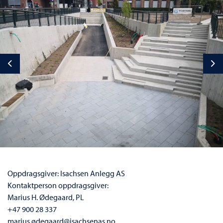
Previous
Ne
Oppdragsgiver: Isachsen Anlegg AS
Kontaktperson oppdragsgiver:
Marius H. Ødegaard, PL
+47 900 28 337
marius.ødegaard@isachsenas.no