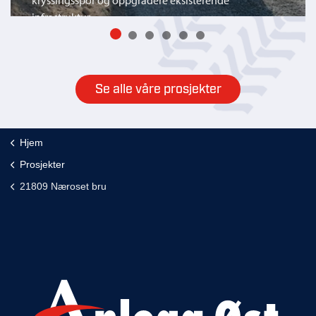
kryssingsspor og oppgradere eksisterende
infrastruktur.
Se alle våre prosjekter
Hjem
Prosjekter
21809 Næroset bru