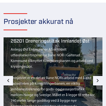
Prosjekter akkurat nå
26201 Dreneringstiltak Innlandet Øst
Anlegg Øst Entreprenør AS er tildelt
utførelsesentreprise for Bane NOR i Galterud
Kommune tilknyttet Kongsbergbanen og arbeid ved
kryssingsspor.
Prosjektet er en del av Bane NORs arbeid med å øke
Previous
Next
kapasiteten på Kongsvingerbanen, en viktig
jernbanestrekning for gods- og passasjertrafikk
mellom Norge og Sverige. Målet er å legge til rette for
740 meter lange godstog ved å bygge nye