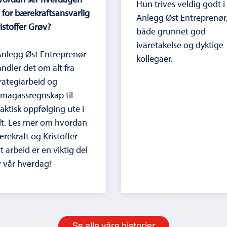
Hun trives veldig godt i
 for bærekraftsansvarlig
Anlegg Øst Entreprenør
istoffer Grøv?
både grunnet god
ivaretakelse og dyktige
Anlegg Øst Entreprenør
kollegaer.
ndler det om alt fra
rategiarbeid og
imagassregnskap til
aktisk oppfølging ute i
lt. Les mer om hvordan
rekraft og Kristoffer
tt arbeid er en viktig del
 vår hverdag!
Se alle våre historier