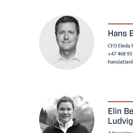
Hans B
CFO Eleda 
+47 468 93
hans(at)an
Elin B
Ludvi