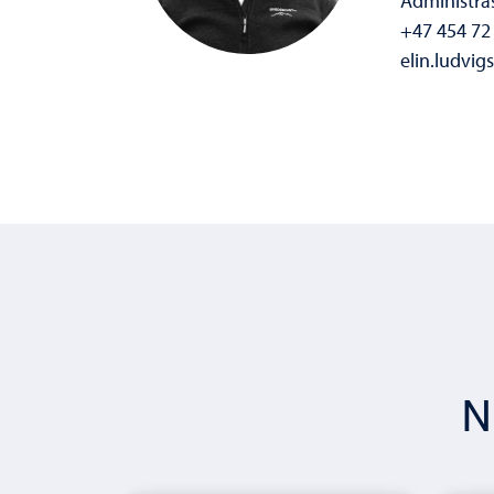
Administras
+47 454 72
elin.ludvig
N