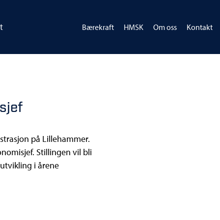
t
Bærekraft
HMSK
Om oss
Kontakt
sjef
strasjon på Lillehammer.
misjef. Stillingen vil bli
utvikling i årene