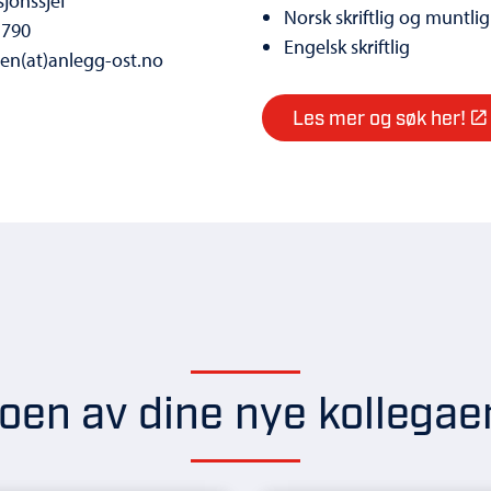
jonssjef
Norsk skriftlig og muntlig
 790
Engelsk skriftlig
sen(at)anlegg-ost.no
Les mer og søk her!
oen av dine nye kollegae