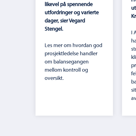
likevel på spennende
ut
utfordringer og varierte
Kr
dager, sier Vegard
Stengel.
I 
ha
Les mer om hvordan god
st
prosjektledelse handler
kl
om balansegangen
pr
mellom kontroll og
fe
oversikt.
bæ
si
av