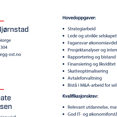
Hovedoppgaver:
jørnstad
Strategiarbeid
Lede og utvikle selskape
Norge
Fagansvar økonomiavdeli
 304
Prosjektanalyser og inter
legg-ost.no
Rapportering og bistand 
Finansiering og likviditet
Skatteoptimalisering
Avtaleforvaltning
Bistå i M&A-arbeid for se
Kvalifikasjonskrav:
eate
gsen
Relevant utdannelse, ma
God IT- og økonomiforst