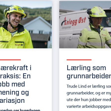
ærekraft i
Lærling som
raksis: En
grunnarbeide
obb med
Trude Lind er lærling s
ening og
grunnarbeider, og er m
ariasjon
ute der hun jobber me
varierte arbeidsoppgave
vordan ser hverdagen