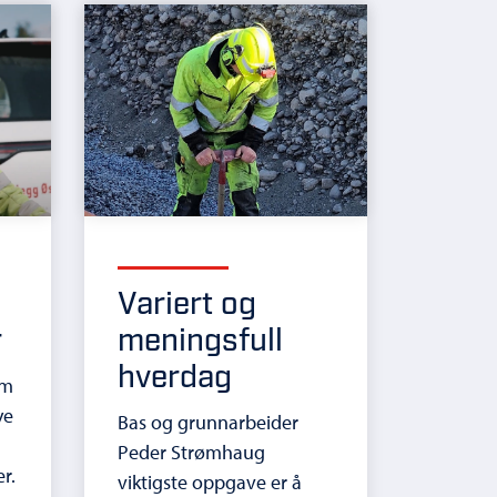
Variert og
r
meningsfull
hverdag
om
ye
Bas og grunnarbeider
d
Peder Strømhaug
r.
viktigste oppgave er å