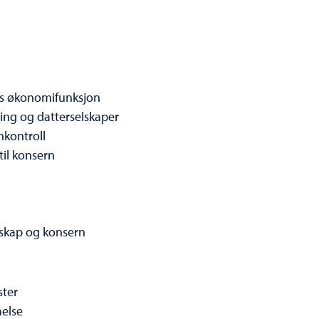
ts økonomifunksjon
ng og datterselskaper
nkontroll
til konsern
lskap og konsern
ster
åelse