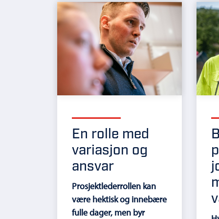
En rolle med
B
variasjon og
p
ansvar
j
m
Prosjektlederrollen kan
v
være hektisk og innebære
fulle dager, men byr
H