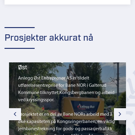
Prosjekter akkurat nå
26201 Dreneringstiltak Innlandet
Øst
Anlegg Øst Entreprenør AS er tildelt
utførelsesentreprise for Bane NOR i Galterud
Kommune tilknyttet Kongsbergbanen og arbeid
ved kryssingsspor.
Prosjektet er en del av Bane NORs arbeid med å
Previous
Next
øke kapasiteten på Kongsvingerbanen, en viktig
jernbanestrekning for gods- og passasjertrafikk