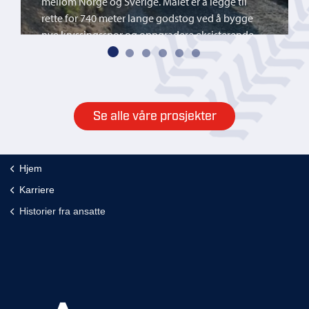
mellom Norge og Sverige. Målet er å legge til
rette for 740 meter lange godstog ved å bygge
nye kryssingsspor og oppgradere eksisterende
infrastruktur.
Se alle våre prosjekter
Hjem
Karriere
Historier fra ansatte