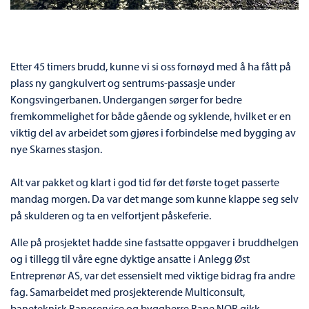
Etter 45 timers brudd, kunne vi si oss fornøyd med å ha fått på
plass ny gangkulvert og sentrums-passasje under
Kongsvingerbanen. Undergangen sørger for bedre
fremkommelighet for både gående og syklende, hvilket er en
viktig del av arbeidet som gjøres i forbindelse med bygging av
nye Skarnes stasjon.
Alt var pakket og klart i god tid før det første toget passerte
mandag morgen. Da var det mange som kunne klappe seg selv
på skulderen og ta en velfortjent påskeferie.
Alle på prosjektet hadde sine fastsatte oppgaver i bruddhelgen
og i tillegg til våre egne dyktige ansatte i Anlegg Øst
Entreprenør AS, var det essensielt med viktige bidrag fra andre
fag. Samarbeidet med prosjekterende Multiconsult,
baneteknisk Baneservice og byggherre Bane NOR gikk