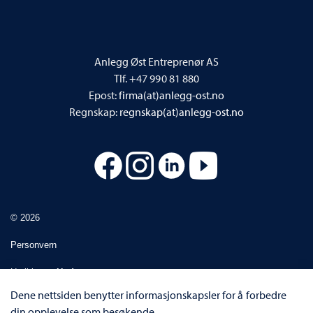
Anlegg Øst Entreprenør AS
Tlf. +47 990 81 880
Epost:
firma(at)anlegg-ost.no
Regnskap:
regnskap(at)anlegg-ost.no
© 2026
Personvern
Utviklet av
Upday
Dene nettsiden benytter informasjonskapsler for å forbedre
din opplevelse som besøkende.