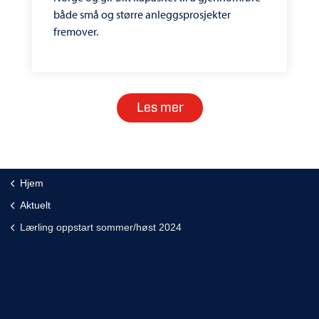
både små og større anleggsprosjekter
fremover.
Les mer
Hjem
Aktuelt
Lærling oppstart sommer/høst 2024