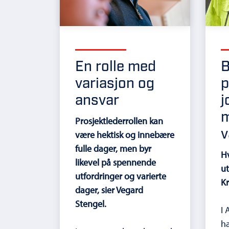
En rolle med
B
variasjon og
p
ansvar
j
m
Prosjektlederrollen kan
v
være hektisk og innebære
fulle dager, men byr
H
likevel på spennende
ut
utfordringer og varierte
Kr
dager, sier Vegard
Stengel.
I 
ha