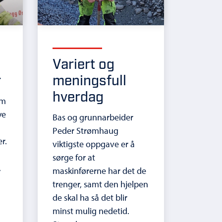
Variert og
r
meningsfull
hverdag
om
ye
Bas og grunnarbeider
d
Peder Strømhaug
r.
viktigste oppgave er å
sørge for at
,
maskinførerne har det de
trenger, samt den hjelpen
de skal ha så det blir
minst mulig nedetid.