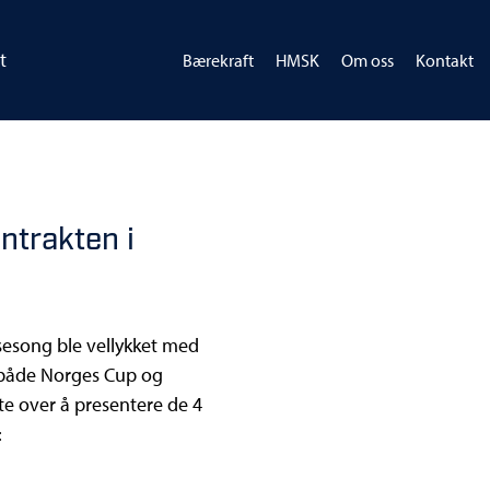
t
Bærekraft
HMSK
Om oss
Kontakt
ntrakten i
sesong ble vellykket med
i både Norges Cup og
lte over å presentere de 4
: