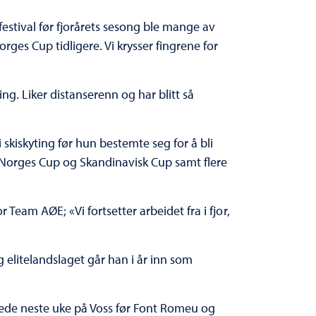
festival før fjorårets sesong ble mange av
ges Cup tidligere. Vi krysser fingrene for
ng. Liker distanserenn og har blitt så
 skiskyting før hun bestemte seg for å bli
 i Norges Cup og Skandinavisk Cup samt flere
Team AØE; «Vi fortsetter arbeidet fra i fjor,
g elitelandslaget går han i år inn som
erede neste uke på Voss før Font Romeu og