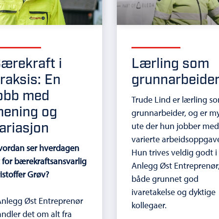
ærekraft i
Lærling som
raksis: En
grunnarbeide
obb med
Trude Lind er lærling s
ening og
grunnarbeider, og er m
ariasjon
ute der hun jobber me
varierte arbeidsoppgave
vordan ser hverdagen
Hun trives veldig godt i
 for bærekraftsansvarlig
Anlegg Øst Entreprenør
istoffer Grøv?
både grunnet god
ivaretakelse og dyktige
Anlegg Øst Entreprenør
kollegaer.
ndler det om alt fra