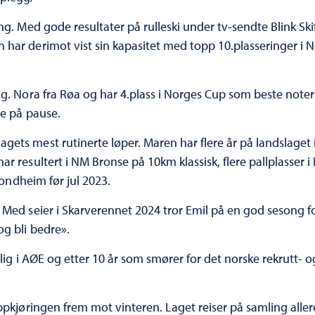
ng. Med gode resultater på rulleski under tv-sendte Blink Ski
har derimot vist sin kapasitet med topp 10.plasseringer i Nor
ng. Nora fra Røa og har 4.plass i Norges Cup som beste noteri
ene på pause.
agets mest rutinerte løper. Maren har flere år på landslaget i
ar resultert i NM Bronse på 10km klassisk, flere pallplasser
Trondheim før jul 2023.
 Med seier i Skarverennet 2024 tror Emil på en god sesong for 
og bli bedre».
lig i AØE og etter 10 år som smører for det norske rekrutt- o
 oppkjøringen frem mot vinteren. Laget reiser på samling all