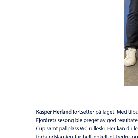
Kasper Herland
fortsetter på laget. Med tilbu
Fjorårets sesong ble preget av god resultate
Cup samt pallplass WC rulleski. Her kan du l
forbundslag-jeg-far-helt-enkelt-et-bedre-o