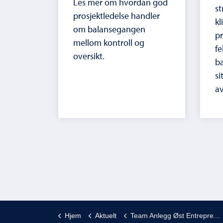
Les mer om hvordan god
st
prosjektledelse handler
kl
om balansegangen
pr
mellom kontroll og
fe
oversikt.
bæ
si
av
Hjem
Aktuelt
Team Anlegg Øst Entreprenør 2024/2025