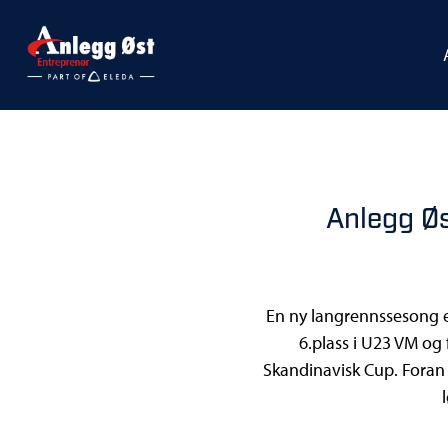
Anlegg Øs
En ny langrennssesong e
6.plass i U23 VM og
Skandinavisk Cup. Foran å