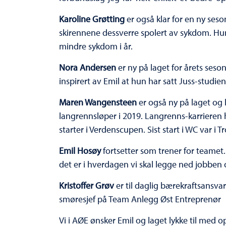
Karoline Grøtting
er også klar for en ny seso
skirennene dessverre spolert av sykdom. Hun 
mindre sykdom i år.
Nora Andersen
er ny på laget for årets seso
inspirert av Emil at hun har satt Juss-studi
Maren Wangensteen
er også ny på laget og l
langrennsløper i 2019. Langrenns-karrieren h
starter i Verdenscupen. Sist start i WC var i 
Emil Hosøy
fortsetter som trener for teamet.
det er i hverdagen vi skal legge ned jobben 
Kristoffer Grøv
er til daglig bærekraftsansvar
smøresjef på Team Anlegg Øst Entreprenør
Vi i AØE ønsker Emil og laget lykke til med